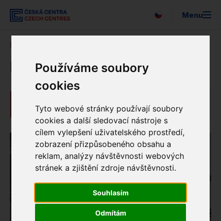
Menu
English
Česká centra
Naše aktivity
Kurzy češtiny
Vyhledávání
O nás
Kurzy češtiny
Používáme soubory
cookies
Expo 2025
Kurzy češtiny
Tyto webové stránky používají soubory
Pro média
cookies a další sledovací nástroje s
cílem vylepšení uživatelského prostředí,
Strategie
zobrazení přizpůsobeného obsahu a
reklam, analýzy návštěvnosti webových
Newsletter
stránek a zjištění zdroje návštěvnosti.
Partneři
Souhlasím
EUNIC
Odmítám