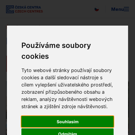
Menu
English
Česká centra
O nás
EUNIC
Vyhledávání
O nás
EUNIC
Používáme soubory
Expo 2025
cookies
EUNIC
Pro média
Tyto webové stránky používají soubory
cookies a další sledovací nástroje s
Strategie
cílem vylepšení uživatelského prostředí,
zobrazení přizpůsobeného obsahu a
Newsletter
reklam, analýzy návštěvnosti webových
stránek a zjištění zdroje návštěvnosti.
Partneři
Souhlasím
EUNIC
Odmítám