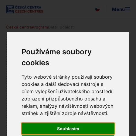
Menu
Česká centra
Program
Detail události
Vyhledávání
O nás
Používáme soubory
Expo 2025
cookies
Pro média
Tyto webové stránky používají soubory
Strategie
cookies a další sledovací nástroje s
cílem vylepšení uživatelského prostředí,
Newsletter
zobrazení přizpůsobeného obsahu a
reklam, analýzy návštěvnosti webových
Partneři
stránek a zjištění zdroje návštěvnosti.
EUNIC
Souhlasím