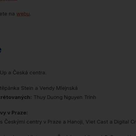
nete na
webu
.
é
 Up a Česká centra.
těpánka Stein a Vendy Mlejnská
trétovaných:
Thuy Duong Nguyen Trinh
vy v Praze:
s Českými centry v Praze a Hanoji, Viet Cast a Digital C