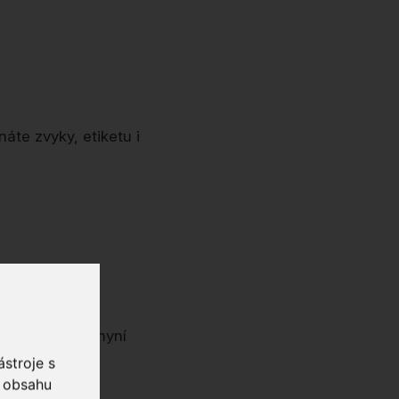
áte zvyky, etiketu i
e v Hanoji se nyní
stroje s
o obsahu