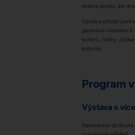
dvěma jazyky, ale dnes
Výstava přináší portr
generace Vietnamců v
kořenů, rodiny, očeká
kulturou.
Program v
Výstava s více
Nahlédnete do života
a osobních příběhů.