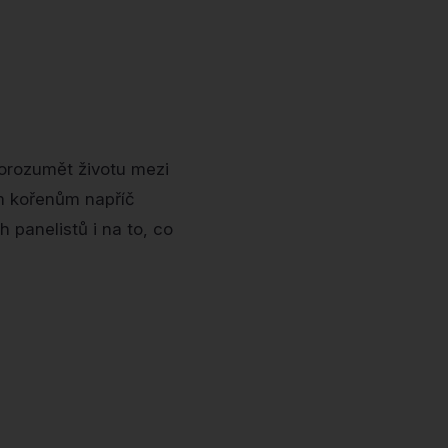
 porozumět životu mezi
m kořenům napříč
 panelistů i na to, co