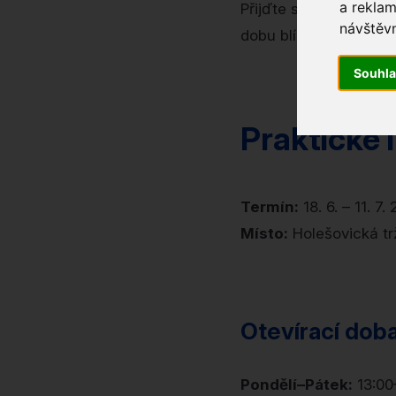
a reklam
Přijďte s otevřenou m
návštěvn
dobu blíž, než jste si m
Souhl
Praktické
Termín:
18. 6. – 11. 7.
Místo:
Holešovická trž
Otevírací dob
Pondělí–Pátek:
13:00