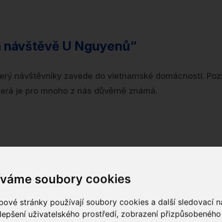
a návštěvě U Nguyenů“
 který návštěvníky zavede do vietnamské domácnosti. Pozn
terá je pro mnoho z nás důvěrně známá.
íváme soubory cookies
kulturní most mezi Českem a Vietnamem. Po své premiéř
de mnoho těchto příběhů začalo.
ové stránky používají soubory cookies a další sledovací ná
lepšení uživatelského prostředí, zobrazení přizpůsobenéh