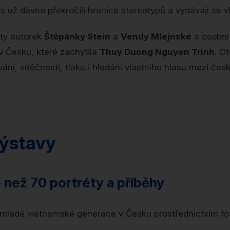
 už dávno překročili hranice stereotypů a vydávají se vl
éty autorek
Štěpánky Stein
a
Vendy Mlejnské
a osobní
 Česku, které zachytila
Thuy Duong Nguyen Trinh
. O
vání, vděčnosti, tlaku i hledání vlastního hlasu mezi če
ýstavy
 než 70 portréty a příběhy
 mladé vietnamské generace v Česku prostřednictvím fot