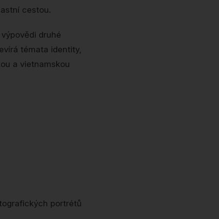
astní cestou.
 výpovědi druhé
tevírá témata identity,
skou a vietnamskou
ografických portrétů