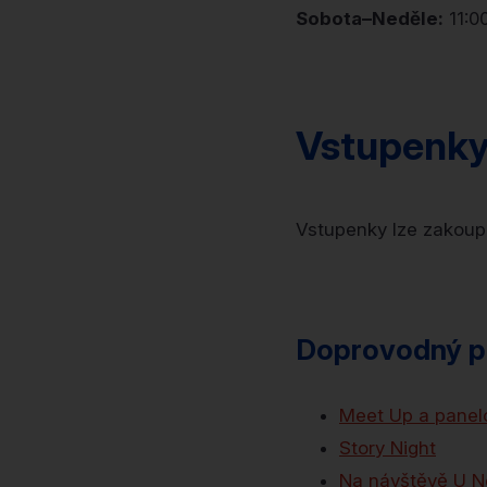
Sobota–Neděle:
11:0
Vstupenk
Vstupenky lze zakoup
Doprovodný p
Meet Up a panel
Story Night
Na návštěvě U 