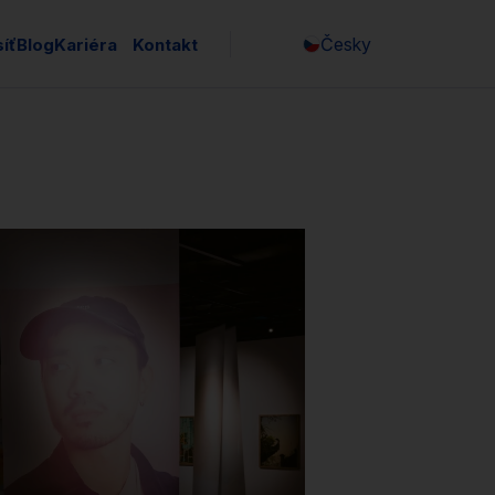
Česky
íť
Blog
Kariéra
Kontakt