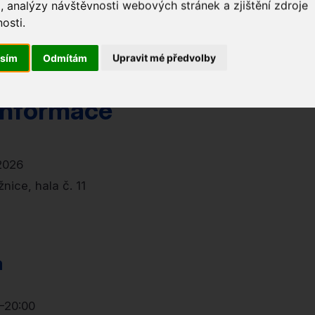
, analýzy návštěvnosti webových stránek a zjištění zdroje
yslí. Možná odejdete s novým pohledem na komunitu, kte
osti.
ysleli.
asím
Odmítám
Upravit mé předvolby
 informace
 2026
nice, hala č. 11
a
–20:00