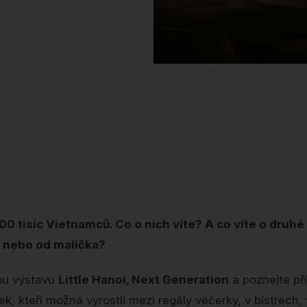
00 tisíc Vietnamců. Co o nich víte? A co víte o druhé 
í nebo od malička?
kou výstavu
Little Hanoi, Next Generation
a poznejte př
, kteří možná vyrostli mezi regály večerky, v bistrech,