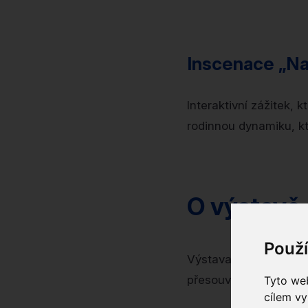
Inscenace „N
Interaktivní zážitek,
rodinnou dynamiku, k
O výstavě
Použ
Výstava vznikla jako 
přesouvá do Prahy, k
Tyto web
cílem vy