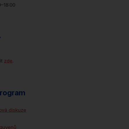
0–18:00
y
it
zde
.
rogram
ová diskuze
Nguyenů