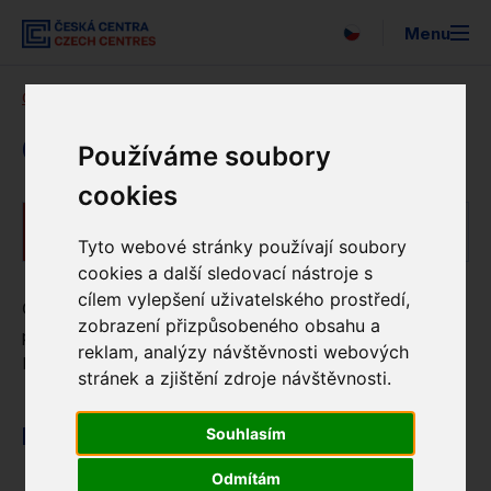
Menu
English
Česká centra
Kariéra
Stáže
České centrum Řím
Vyhledávání
O nás
České centrum Řím
Používáme soubory
cookies
Expo 2025
České centrum Řím
Pro média
Tyto webové stránky používají soubory
cookies a další sledovací nástroje s
Strategie
cílem vylepšení uživatelského prostředí,
České centrum v Římě hledá stážisty se zájmem o
zobrazení přizpůsobeného obsahu a
propagaci české kultury v Itálii minimálně na tři měsíce.
reklam, analýzy návštěvnosti webových
Newsletter
Pracovní doba dle domluvy, min. 20 hodin týdně.
stránek a zjištění zdroje návštěvnosti.
Partneři
Pracovní náplň
Souhlasím
EUNIC
Odmítám