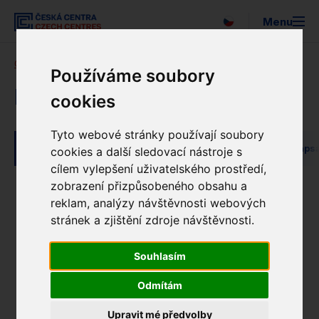
Menu
English
Česká centra
Blog
Používáme soubory
Vyhledávání
O nás
Novinky
cookies
Expo 2025
Tyto webové stránky používají soubory
Všechny kategorie
Novinky
Tiskové zprávy
Napsa
cookies a další sledovací nástroje s
Pro média
cílem vylepšení uživatelského prostředí,
zobrazení přizpůsobeného obsahu a
Strategie
reklam, analýzy návštěvnosti webových
stránek a zjištění zdroje návštěvnosti.
Newsletter
1
17
Souhlasím
Partneři
Odmítám
EUNIC
Upravit mé předvolby