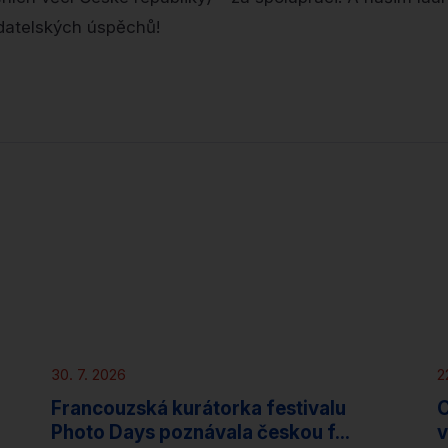
adatelských úspěchů!
Novinky
30. 7. 2026
2
Francouzská kurátorka festivalu
O
Photo Days poznávala českou f...
v