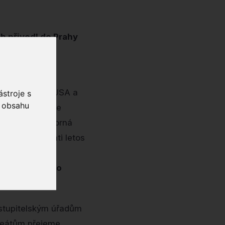
h přivedl do Prahy
a.
– anglofonní,
rvní laureáti z USA a
stroje s
o obsahu
ota letos vítěze
er (2024), odborná
eklady. Laureáti letos
náře, kulturní
ohemistického
astupitelským úřadům
ureátům přejeme