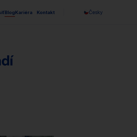
Česky
íť
Blog
Kariéra
Kontakt
dí