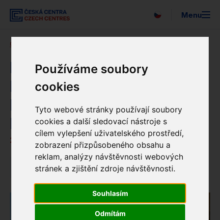
Menu
Česká centra
Blog
Detail novinky
Vyhledávání
O nás
Fotografie ze závěrečné
Používáme soubory
konference k projektu
cookies
Expo 2025
Evropa, ve které chci žít:
Pro média
Tyto webové stránky používají soubory
Evropa v roce 2050
cookies a další sledovací nástroje s
cílem vylepšení uživatelského prostředí,
Strategie
25. 11. 2022
zobrazení přizpůsobeného obsahu a
reklam, analýzy návštěvnosti webových
Newsletter
Novinky
stránek a zjištění zdroje návštěvnosti.
Partneři
Souhlasím
EUNIC
Odmítám