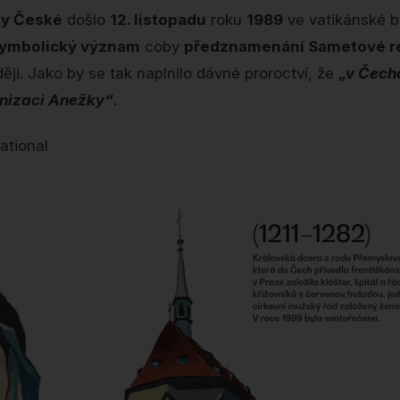
ky České
došlo
12. listopadu
roku
1989
ve vatikánské ba
ymbolický význam
coby
předznamenání Sametové r
ěji. Jako by se tak naplnilo dávné proroctví, že
„v Čech
onizaci Anežky“
.
ational