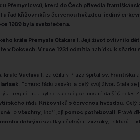
du Přemyslovců, která do Čech přivedla františkánsk
tál a řád křižovníků s červenou hvězdou, jediný círke
oce 1989 byla svatořečena.
ého krále Přemysla Otakara I. Její život ovlivnilo dět
ře v Doksech. V roce 1231 odmítla nabídku k sňatku 
a krále Václava I.
založila v Praze
špitál sv. Františka
a
larisek
. Tomuto řádu zasvětila celý svůj život. Stala se
j
ých regulí řádu byla inspirací pro mnohé další členky. Z
ytířského řádu Křižovníků s červenou hvězdou
. Celý
ocné
, o
všechny
, kteří její
pomoc potřebovali
. Právě dí
 mnoha dobrými skutky
i četnými
zázraky
, o které ji l