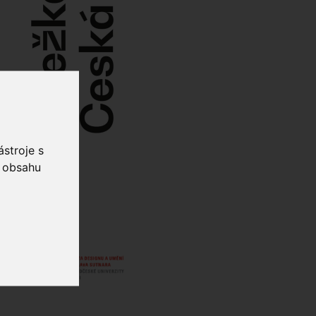
stroje s
o obsahu