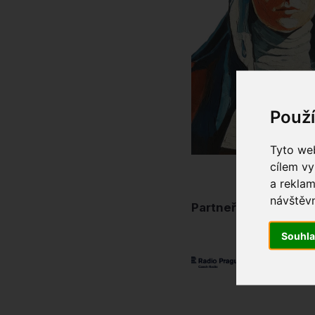
Použ
Tyto web
cílem vy
a reklam
návštěvn
Partneři
Souhl