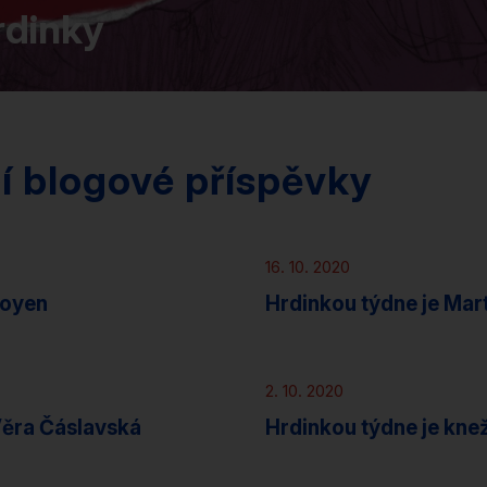
rdinky
cí blogové příspěvky
Novinky
16. 10. 2020
Toyen
Hrdinkou týdne je Mar
Novinky
2. 10. 2020
Věra Čáslavská
Hrdinkou týdne je kne
Novinky