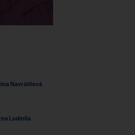
tina Navrátilová
žna Ludmila