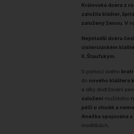
Královská dcera z ro
založila klášter, špi
založený ženou. V r
Nejmladší dcera česk
cisterciáckém klášte
II. Štaufským.
S pomocí svého
bratr
do
nového kláštera k
a díky dodržování pevn
založení
mužského
r
péči o chudé a nem
Anežka spojována s
modlitbách.