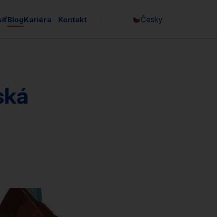
Česky
íť
Blog
Kariéra
Kontakt
English
ská