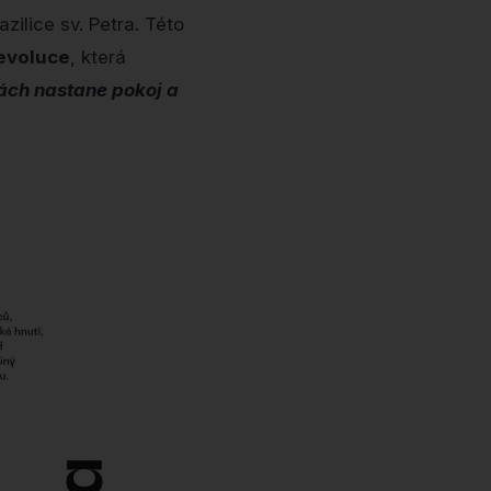
zilice sv. Petra. Této
evoluce
, která
ách nastane pokoj a