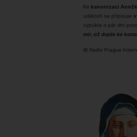
Ke
kanonizaci Anež
události se připisuje
s
vypukla o pár dní pozd
mír, až dojde ke kan
© Radio Prague Intern