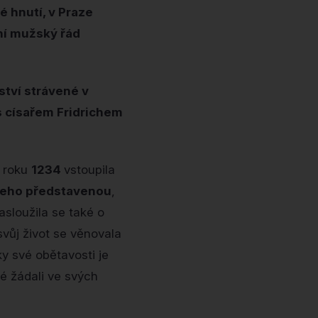
é hnutí, v Praze
vní mužský řád
ství strávené v
s císařem Fridrichem
 roku
1234
vstoupila
eho představenou
,
asloužila se také o
 svůj život se věnovala
ky své obětavosti je
idé žádali ve svých