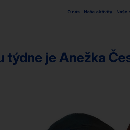
O nás
Naše aktivity
Naše s
u týdne je Anežka Če