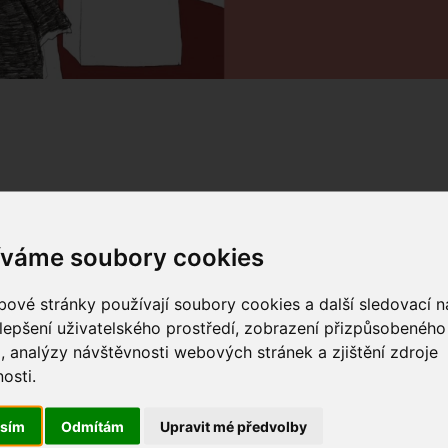
íváme soubory cookies
ové stránky používají soubory cookies a další sledovací ná
í akce
lepšení uživatelského prostředí, zobrazení přizpůsobenéh
, analýzy návštěvnosti webových stránek a zjištění zdroje
lečenské vědy
osti.
sáži divadla Broadway
asím
Odmítám
Upravit mé předvolby