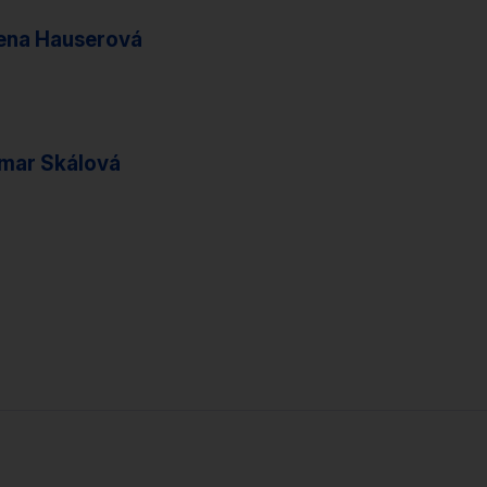
žena Hauserová
gmar Skálová