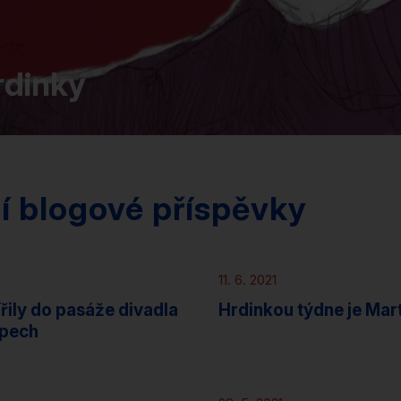
rdinky
cí blogové příspěvky
Novinky
11. 6. 2021
řily do pasáže divadla
Hrdinkou týdne je Mar
opech
Novinky