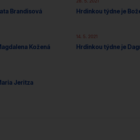
28. 5. 2021
Lata Brandisová
Hrdinkou týdne je Bo
Novinky
14. 5. 2021
 Magdalena Kožená
Hrdinkou týdne je Da
aria Jeritza