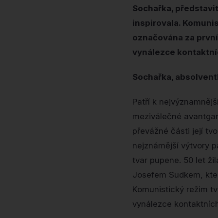
Sochařka, představit
inspirovala. Komunis
označována za první
vynálezce kontaktn
Sochařka, absolventk
Patří k nejvýznamněj
meziválečné avantgardy
převážné části její tv
nejznámější výtvory pa
tvar pupene. 50 let ž
Josefem Sudkem, který
Komunistický režim tv
vynálezce kontaktníc