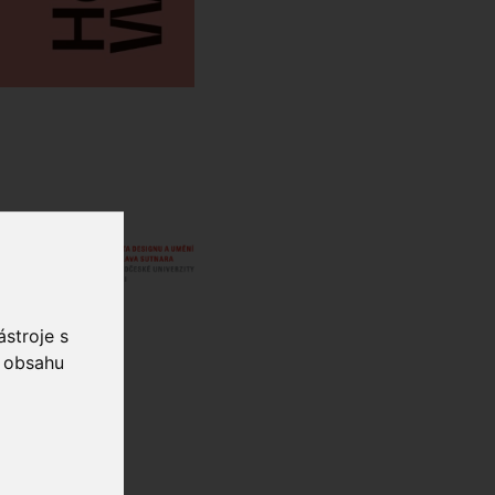
stroje s
o obsahu