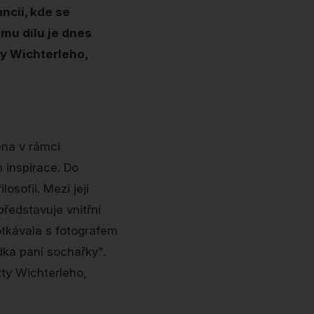
ncii, kde se
ímu dílu je dnes
y Wichterleho,
éna v rámci
m inspirace. Do
osofii. Mezi její
představuje vnitřní
otkávala s fotografem
dka paní sochařky".
ty Wichterleho,