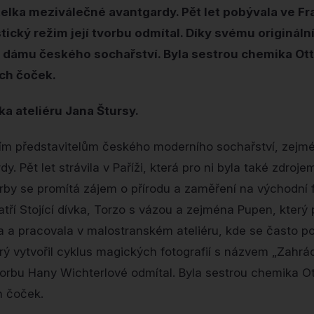
elka meziválečné avantgardy. Pět let pobývala ve Fra
tický režim její tvorbu odmítal. Díky svému origináln
 dámu českého sochařství. Byla sestrou chemika Ott
ích čoček.
a ateliéru Jana Štursy.
ším představitelům českého moderního sochařství, zejm
. Pět let strávila v Paříži, která pro ni byla také zdroje
orby se promítá zájem o přírodu a zaměření na východní fil
tří Stojící dívka, Torzo s vázou a zejména Pupen, který 
ila a pracovala v malostranském ateliéru, kde se často p
 vytvořil cyklus magických fotografií s názvem „Zahrá
orbu Hany Wichterlové odmítal. Byla sestrou chemika Ot
h čoček.