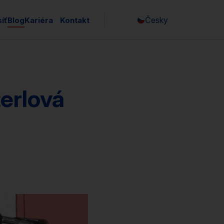
Česky
íť
Blog
Kariéra
Kontakt
English
erlová