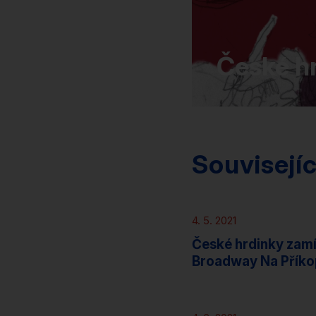
České h
Souvisejí
Tiskové zprávy
4. 5. 2021
České hrdinky zamí
Broadway Na Přík
Novinky