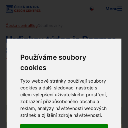
Menu
English
Česká centra
Blog
Detail novinky
Vyhledávání
O nás
Hrdinkou týdne je Dagmar
Skálová
Expo 2025
Používáme soubory
14. 5. 2021
Pro média
cookies
Novinky
Strategie
Tyto webové stránky používají soubory
cookies a další sledovací nástroje s
Newsletter
cílem vylepšení uživatelského prostředí,
zobrazení přizpůsobeného obsahu a
Partneři
reklam, analýzy návštěvnosti webových
stránek a zjištění zdroje návštěvnosti.
EUNIC