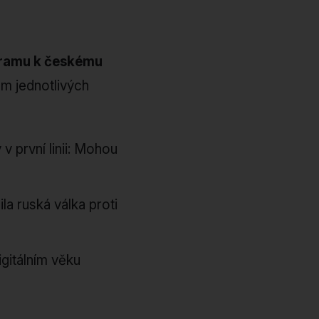
gramu k českému
am jednotlivých
v první linii: Mohou
a ruská válka proti
gitálním věku