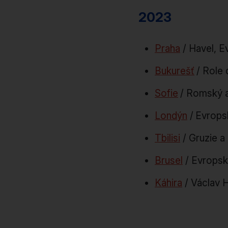
2023
Praha
/ Havel, E
Bukurešť
/ Role
Sofie
/ Romský a
Londýn
/
Evrops
Tbilisi
/ Gruzie a
Brusel
/ Evropsk
Káhira
/ Václav H