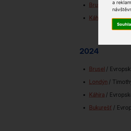
a reklam
Brusel
/ Moc bez
návštěvn
Káhira
/ Art for
Souhl
2024
Brusel
/ Evropsk
Londýn
/ Timoth
Káhira
/ Evropsk
Bukurešť
/ Evrop