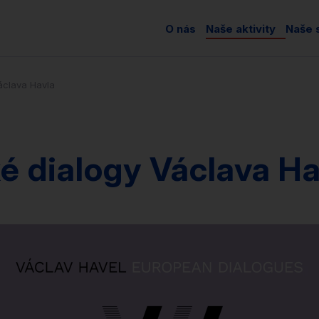
O nás
Naše aktivity
Naše s
áclava Havla
é dialogy Václava Ha