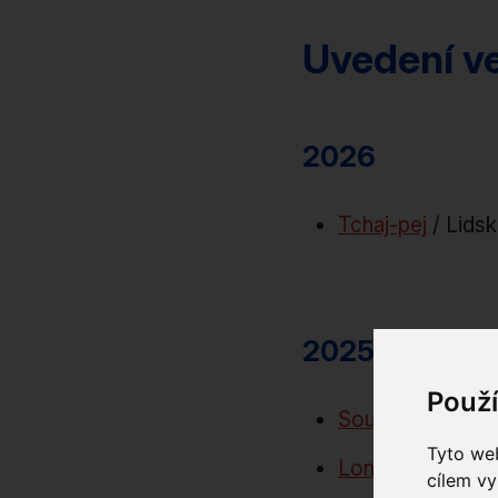
Uvedení v
2026
Tchaj-pej
/ Lids
2025
Použ
Soul
/ Občanské 
Tyto web
Londýn
/ Růst a 
cílem vy