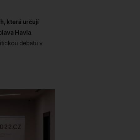
, která určují
clava Havla
.
itickou debatu v