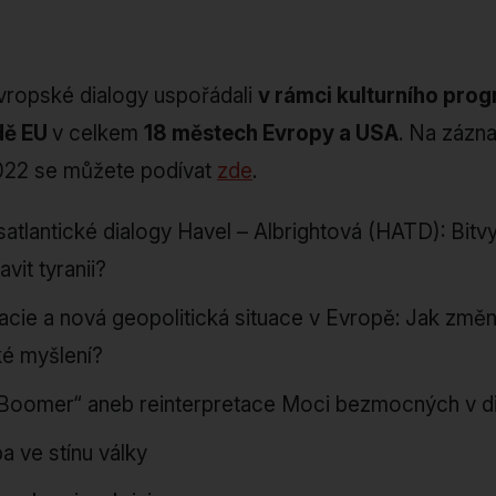
vropské dialogy uspořádali
v rámci kulturního pro
dě EU
v celkem
18 městech Evropy a USA
. Na zázn
2022 se můžete podívat
zde
.
atlantické dialogy Havel – Albrightová (HATD): Bitvy 
vit tyranii?
ie a nová geopolitická situace v Evropě: Jak změnil
ké myšlení?
Boomer“ aneb reinterpretace Moci bezmocných v di
a ve stínu války