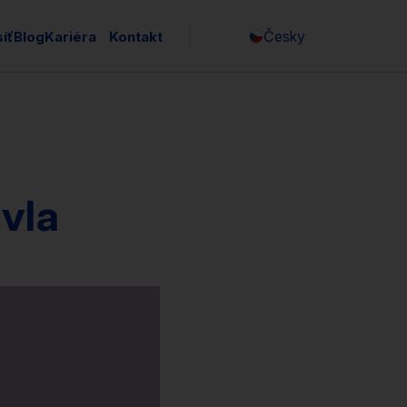
Česky
íť
Blog
Kariéra
Kontakt
English
vla