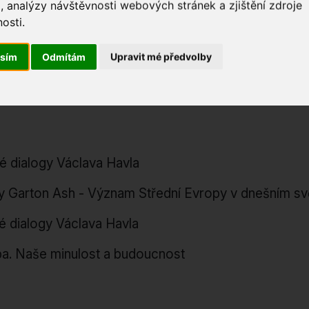
, analýzy návštěvnosti webových stránek a zjištění zdroje
mocných dnes: Od ukrajinského svědectví k evrops
osti.
 Social Development
asím
Odmítám
Upravit mé předvolby
é dialogy Václava Havla
y Garton Ash - Význam Střední Evropy v dnešním sv
é dialogy Václava Havla
a. Naše minulost a budoucnost