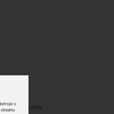
dkaz
stroje s
rozpory dnešní doby
o obsahu