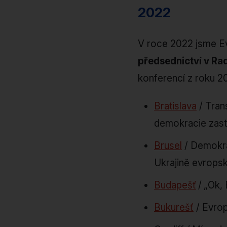
2022
V roce 2022 jsme E
předsednictví v Ra
konferencí z roku 
Bratislava
/ Trans
demokracie zasta
Brusel
/ Demokrac
Ukrajině evrops
Budapešť
/
„Ok, 
Bukurešť
/ Evrop