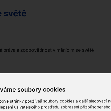
e světě
ká práva a zodpovědnost v měnícím se světě
íváme soubory cookies
hodnoty a participace: nové nahlédnutí na Havlův o
ové stránky používají soubory cookies a další sledovací ná
nerovnosti ve střední Evropě: Havlova vize versus 
lepšení uživatelského prostředí, zobrazení přizpůsobenéh