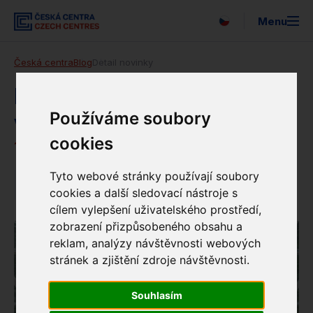
Menu
Česká centra
Blog
Detail novinky
Vyhledávání
O nás
Rezidence Patrika Adamce
Používáme soubory
v Mnichově
Expo 2025
cookies
16. 10. 2025
Pro média
Tyto webové stránky používají soubory
Novinky
Rezidence
Strategie
cookies a další sledovací nástroje s
cílem vylepšení uživatelského prostředí,
Newsletter
zobrazení přizpůsobeného obsahu a
reklam, analýzy návštěvnosti webových
Partneři
stránek a zjištění zdroje návštěvnosti.
EUNIC
Souhlasím