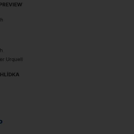
 PREVIEW
 h
 h
er Urquell
HLÍDKA
P