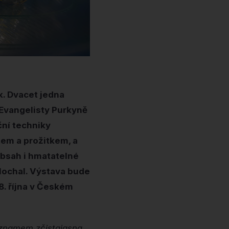
k. Dvacet jedna
 Evangelisty Purkyně
ční techniky
tem a prožitkem, a
bsah i hmatatelné
 Mochal. Výstava bude
8. října v Českém
významem zčistajasna