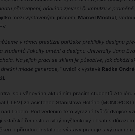
entu překvapení, náhlého zjevení či impulzu k proměně
ojítko mezi vystavenými pracemi
Marcel Mochal
, vedouc
EV.
můžeme v rámci prestižní pařížské přehlídky designu př
 a studentů Fakulty umění a designu Univerzity Jana Ev
hala. Na jejich práci se sklem je působivé, jak dokáží s
y dnešní mladé generace,“
uvádí k výstavě
Radka Ondrá
ži.
tra jsou věnována aktuálním pracím studentů Ateliéru s
al (LLEV) za asistence Stanislava Holého (MONOPOST)
 nad Labem. Pod vedením této výrazné tvůrčí dvojice vz
ují sklářské řemeslo a silný myšlenkový obsah s důrazem 
věkem i přírodou. Instalace výstavy pracuje s významem 