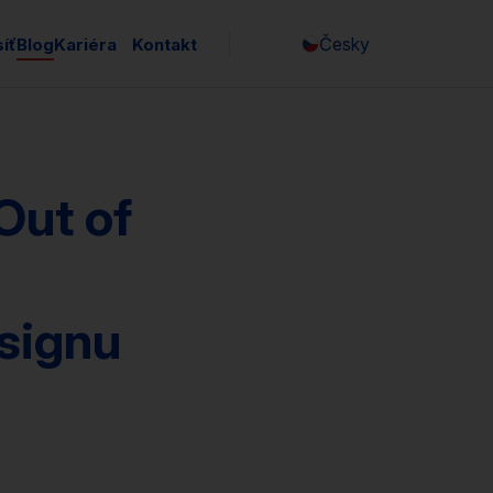
Česky
íť
Blog
Kariéra
Kontakt
Out of
esignu