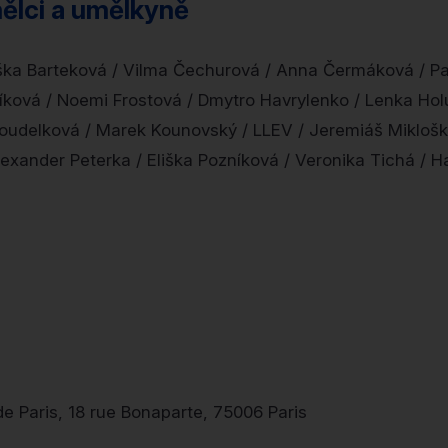
mělci a umělkyně
ška Barteková / Vilma Čechurová / Anna Čermáková / Pa
bíková / Noemi Frostová / Dmytro Havrylenko / Lenka Ho
Koudelková / Marek Kounovský / LLEV / Jeremiáš Miklo
exander Peterka / Eliška Pozníková / Veronika Tichá / H
e Paris, 18 rue Bonaparte, 75006 Paris