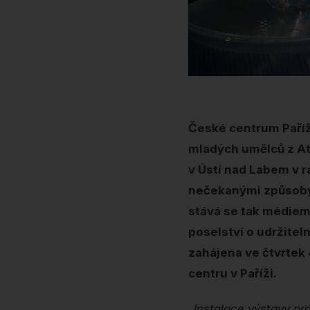
České centrum Paříž 
mladých umělců z At
v Ústí nad Labem v r
nečekanými způsoby. 
stává se tak médiem
poselství o udržitel
zahájena ve čtvrtek 
centru v Paříži.
„Instalace výstavy pr