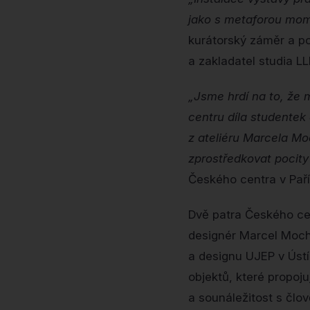
jako s metaforou mom
kurátorský záměr a p
a zakladatel studia LL
„Jsme hrdí na to, že 
centru díla studentek
z ateliéru Marcela Moc
zprostředkovat pocit
Českého centra v Paří
Dvě patra Českého cen
designér Marcel Moch
a designu UJEP v Ústí
objektů, které propoj
a sounáležitost s člo