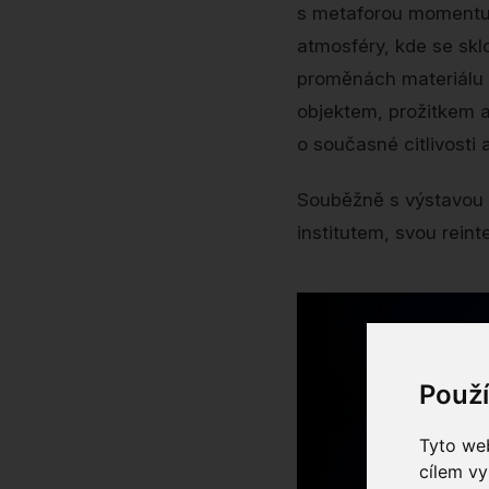
s metaforou momentu p
atmosféry, kde se skl
proměnách materiálu s
objektem, prožitkem a
o současné citlivosti
Souběžně s výstavou 
institutem, svou reint
Použ
Tyto web
cílem vy