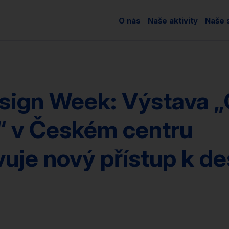
O nás
Naše aktivity
Naše s
sign Week: Výstava „
e“ v Českém centru
uje nový přístup k d