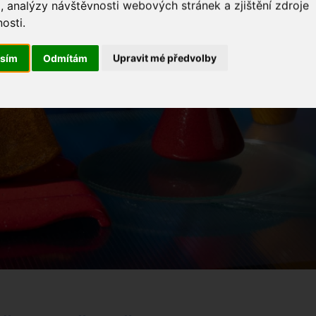
, analýzy návštěvnosti webových stránek a zjištění zdroje
osti.
asím
Odmítám
Upravit mé předvolby