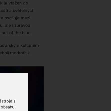
k je vtažen do
osti a světelných
ce osciluje mezi
, ale i zprávou
out of the blue.
Maďarským kulturním
eboli modrotisk.
stroje s
o obsahu