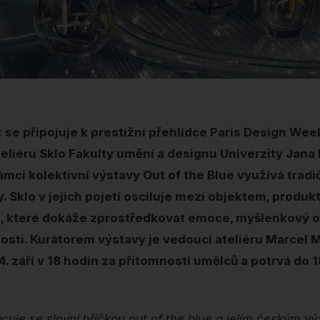
se připojuje k prestižní přehlídce Paris Design Wee
eliéru Sklo Fakulty umění a designu Univerzity Jana
ámci kolektivní výstavy Out of the Blue využívá tradi
Sklo v jejich pojetí osciluje mezi objektem, produk
, které dokáže zprostředkovat emoce, myšlenkový o
nosti. Kurátorem výstavy je vedoucí ateliéru Marcel
4. září v 18 hodin za přítomnosti umělců a potrvá do 1
acuje se slovní hříčkou out of the blue a jejím českým 