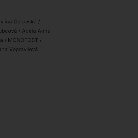
vlína Čeřovská /
lubcová / Adéla Anna
ška / MONOPOST /
ana Vopravilová