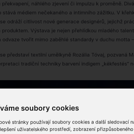
řekvapení, náhlého zjevení či impulzu k proměně. Divá
o stává médiem nečekaného a intimního zážitku. V křehk
e odráží citlivost nové generace designérů, jejichž prá
 produktem. Výstava je nejen přehlídkou mladého talentu
 a odvaze tvořit mimo zaběhlé standardy v duchu motta – 
se představí textilní umělkyně Rozália Tóvaj, pozvaná 
erpretaci tradiční techniky barvení indigem „kékfestés“ n
íváme soubory cookies
ové stránky používají soubory cookies a další sledovací ná
lepšení uživatelského prostředí, zobrazení přizpůsobenéh