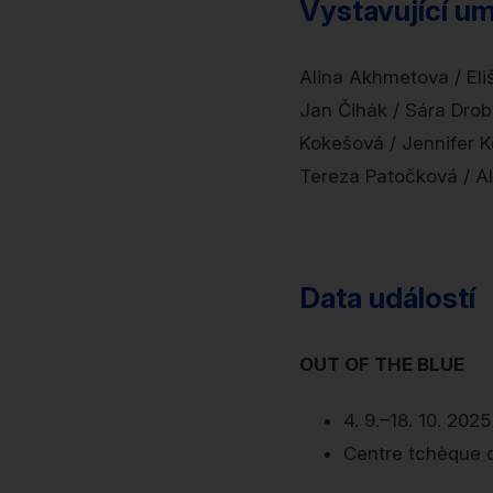
Vystavující u
Alina Akhmetova / Eli
Jan Čihák / Sára Dro
Kokešová / Jennifer 
Tereza Patočková / Al
Data událostí
OUT OF THE BLUE
4. 9.–18. 10. 2025
Centre tchèque d