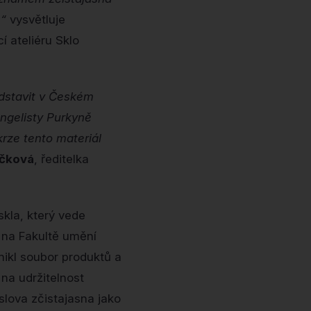
,“
vysvětluje
í ateliéru Sklo
edstavit v Českém
angelisty Purkyně
krze tento materiál
čková
, ředitelka
kla, který vede
 na Fakultě umění
nikl soubor produktů a
na udržitelnost
slova zčistajasna jako