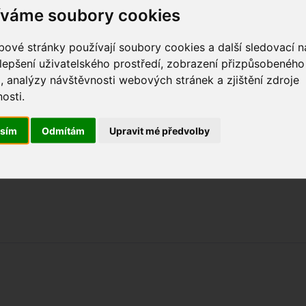
íváme soubory cookies
ové stránky používají soubory cookies a další sledovací ná
lepšení uživatelského prostředí, zobrazení přizpůsobenéh
, analýzy návštěvnosti webových stránek a zjištění zdroje
rů míří do diplomacie. Jedenapadesátiletý architek
osti.
 v Tbilisi. Do kavkazské oblasti chce přinést česko
asím
Odmítám
Upravit mé předvolby
ůžete přečíst
zde
.