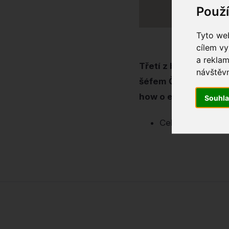
Použ
Tyto web
cílem vy
a reklam
Třetí z bratrů Okamu
návštěvn
šéfem Českého centra
how o ekologii.
Souhl
Celý článek si m