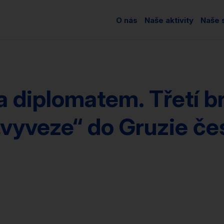
O nás
Naše aktivity
Naše s
 diplomatem. Třetí br
vyveze“ do Gruzie če