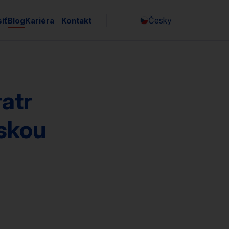
Česky
íť
Blog
Kariéra
Kontakt
atr
skou