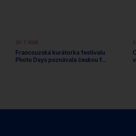
Novinky
30. 7. 2026
2
Francouzská kurátorka festivalu
O
Photo Days poznávala českou f...
v