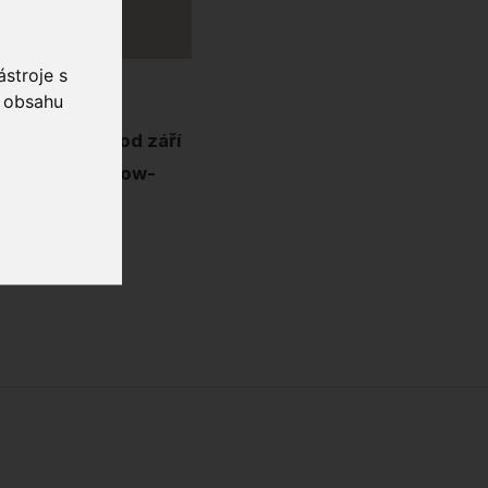
stroje s
o obsahu
t Osamu bude od září
u kulturu i know-