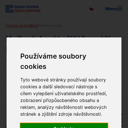
Menu
Česká centra
Blog
Detail novinky
Vyhledávání
O nás
Kniha jako útočiště – září
bude patřit Noci literatury
Expo 2025
Používáme soubory
26. 8. 2025
Pro média
cookies
Tiskové zprávy
Strategie
Tyto webové stránky používají soubory
cookies a další sledovací nástroje s
Newsletter
cílem vylepšení uživatelského prostředí,
zobrazení přizpůsobeného obsahu a
Partneři
reklam, analýzy návštěvnosti webových
stránek a zjištění zdroje návštěvnosti.
EUNIC