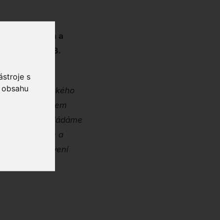
áře v českých a
2. května do 3.
ské jaro.
stroje s
o obsahu
 historii Pražského
ás staly závazkem
 kupředu. Předkládáme
je, konfrontuje a
ýsostné postavení
rojan
, ředitel