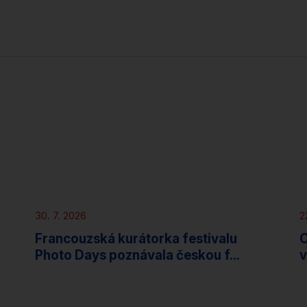
Novinky
30. 7. 2026
2
Francouzská kurátorka festivalu
O
Photo Days poznávala českou f...
v