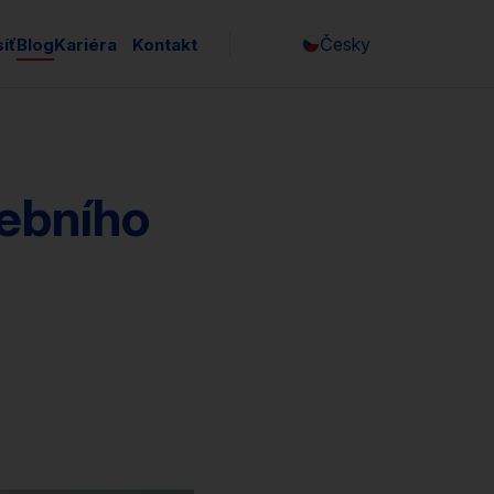
Česky
íť
Blog
Kariéra
Kontakt
English
debního