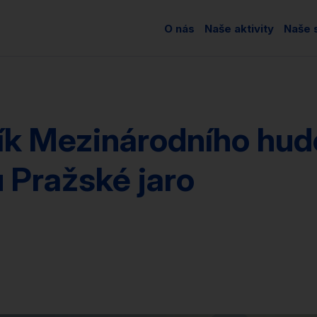
O nás
Naše aktivity
Naše s
ník Mezinárodního hu
u Pražské jaro