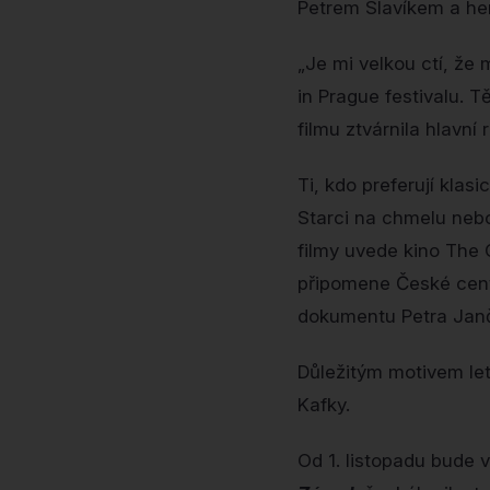
Petrem Slavíkem a he
„Je mi velkou ctí, že
in Prague festivalu. T
filmu ztvárnila hlavní ro
Ti, kdo preferují kla
Starci na chmelu neb
filmy uvede kino The 
připomene České centr
dokumentu Petra Jan
Důležitým motivem let
Kafky.
Od 1. listopadu bude 