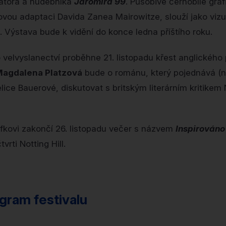
rátora a hudebníka
Jaromíra 99
. Působivé černobílé gra
vou adaptaci Davida Zanea Mairowitze, slouží jako vizu
. Výstava bude k vidění do konce ledna příštího roku.
velvyslanectví proběhne 21. listopadu křest anglického
agdalena Platzová
bude o románu, který pojednává (ne
ice Bauerové, diskutovat s britským literárním kritikem
fkovi zakončí 26. listopadu večer s názvem
Inspirováno
rti Notting Hill.
gram festivalu