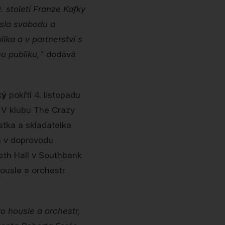
 století Franze Kafky
esla svobodu a
ika a v partnerství s
u publiku,“
dodává
ký
pokřtí 4. listopadu
 V klubu The Crazy
istka a skladatelka
a v doprovodu
eth Hall v Southbank
ousle a orchestr
o housle a orchestr,