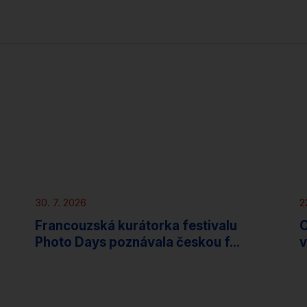
Novinky
30. 7. 2026
2
Francouzská kurátorka festivalu
O
Photo Days poznávala českou f...
v