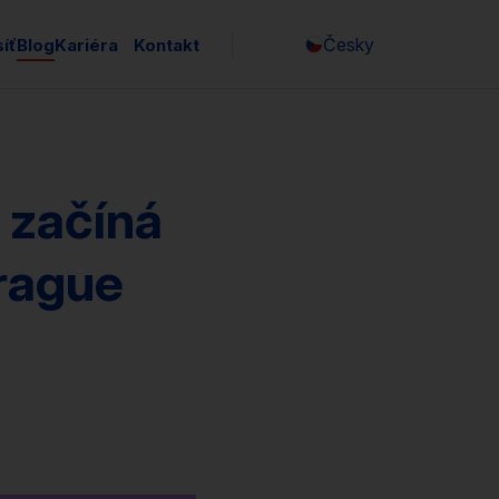
Česky
íť
Blog
Kariéra
Kontakt
English
 začíná
Prague