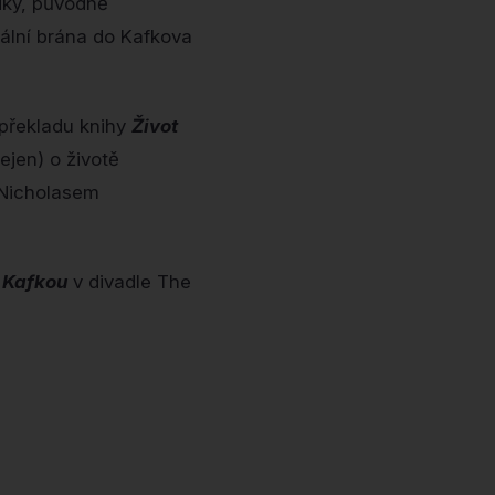
fiky, původně
ální brána do Kafkova
 překladu knihy
Život
jen) o životě
 Nicholasem
 Kafkou
v divadle The