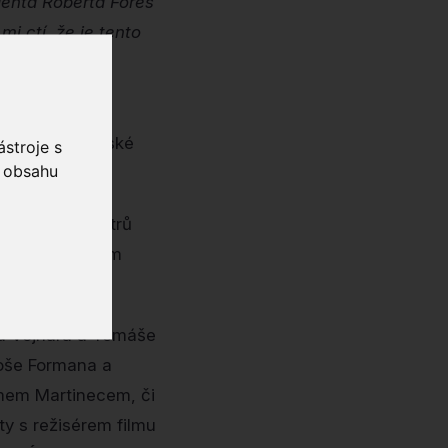
genta Roberta Forés
i ctí, že je tento
udby ve Velké
ích filmů z české
stroje s
o obsahu
jící osudy bratrů
storikem Markem
na Vejnara a Tomáše
loše Formana a
mem Martinecem, či
ty s režisérem filmu