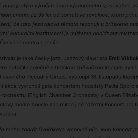
 hudby, stým výročím úmrtí významného spisovatele 20.
řipomenutím již 35 let od sametové revoluce, která přin
ní, že tato festivalová témata rezonují u britského publ
mi kulturními institucemi je můžeme nabídnout místním
l Českého centra Londýn.
tivalu je také český jazz. Jazzový klavírista
Emil Viklic
ré natočil společně s britskou zpěvačkou Imogen Ryall.
 slavného Piccadily Circus, vystoupí 18. listopadu klavír
ní akce vyvrcholí gala koncertem houslisty Pavla Šporcl
 orchestru (English Chamber Orchestra) v Queen Elizab
lovy modré housle zde mimo jiné rozezní Koncert pro h
vořáka.
e mohu zahrát Dvořákovo vrcholné dílo, jeho Koncert pr