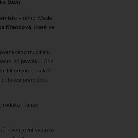
vka
Úsvit
.
premiéru v rámci Made
ška Křenková
, která ve
oslovenského muzikálu
Cesta do pravěku. Oba
n. Filmovou projekcí
 britskou premiérou
ho rodáka Franze
idění venkovní výstava