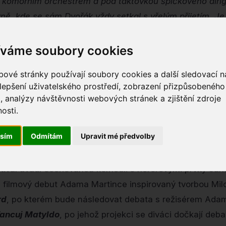
 komorním orchestrem a pod taktovkou špičkového diri
ě, kde se sám Dvořák vždy setkal s vřelým přijetím. Je m
cholením festivalu Made in Prague a oslav Roku české h
orcl.
íváme soubory cookies
 festivalu Made in Prague nabídne kombinaci nejnovějš
ové stránky používají soubory cookies a další sledovací ná
lepšení uživatelského prostředí, zobrazení přizpůsobenéh
znávaných „klasik“.
, analýzy návštěvnosti webových stránek a zjištění zdroje
osti.
Cinema proběhne 2. listopadu projekce filmu
Bratři
mapu
ínových a po níž bude následovat debata s britským hi
asím
Odmítám
Upravit mé předvolby
estival uvádí oceňovanou komedii s hororovými prvky Ja
, filmový debut Adama Martince inspirovaný tvorbou Mi
rd
, po kterém bude následovat debata s režisérem Ada
ancuj Matyldo
, po jehož projekci se diváci dočkají deba