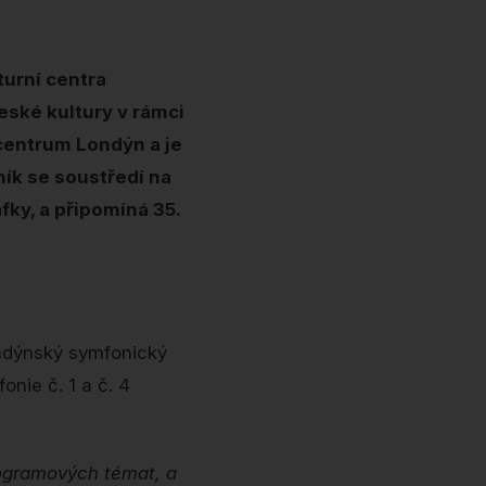
turní centra
eské kultury v rámci
centrum Londýn a je
ník se soustředí na
fky, a připomíná 35.
Londýnský symfonický
nie č. 1 a č. 4
rogramových témat, a