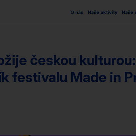
O nás
Naše aktivity
Naše s
žije českou kulturou:
ík festivalu Made in 