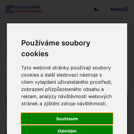
Menu
Česká centra
Blog
Detail novinky
Vyhledávání
O nás
Rezidenční pobyt Vojtěcha
Používáme soubory
Radakulana v Německu
Expo 2025
cookies
7. 4. 2024
Pro média
Tyto webové stránky používají soubory
cookies a další sledovací nástroje s
Novinky
Strategie
cílem vylepšení uživatelského prostředí,
zobrazení přizpůsobeného obsahu a
Newsletter
reklam, analýzy návštěvnosti webových
stránek a zjištění zdroje návštěvnosti.
Partneři
Souhlasím
EUNIC
Odmítám