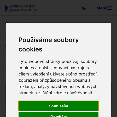
Menu
Česká centra
Blog
Detail novinky
Vyhledávání
O nás
Slavíme 25 let od vstupu
Používáme soubory
Česka do NATO
Expo 2025
cookies
12. 3. 2024
Pro média
Tyto webové stránky používají soubory
cookies a další sledovací nástroje s
Novinky
Strategie
cílem vylepšení uživatelského prostředí,
zobrazení přizpůsobeného obsahu a
Newsletter
reklam, analýzy návštěvnosti webových
stránek a zjištění zdroje návštěvnosti.
Partneři
Souhlasím
EUNIC
Odmítám