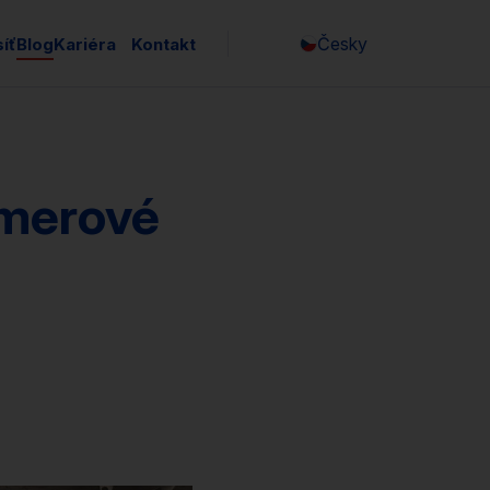
Česky
íť
Blog
Kariéra
Kontakt
amerové