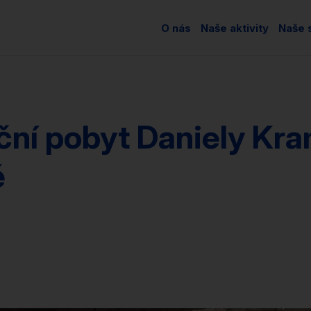
O nás
Naše aktivity
Naše s
ční pobyt Daniely Kr
ě