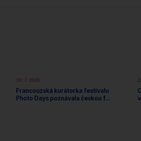
Novinky
30. 7. 2026
2
Francouzská kurátorka festivalu
O
Photo Days poznávala českou f...
v