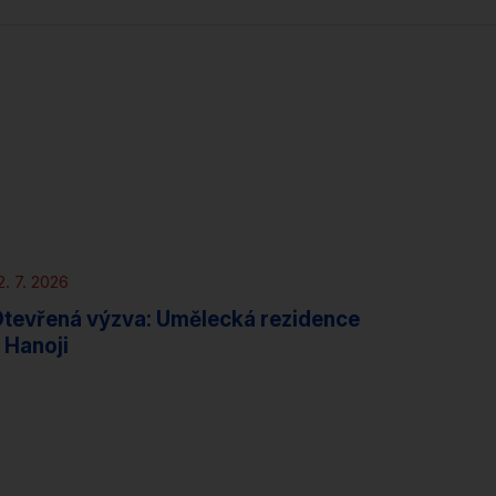
Novinky
Rezidence
2. 7. 2026
tevřená výzva: Umělecká rezidence
 Hanoji