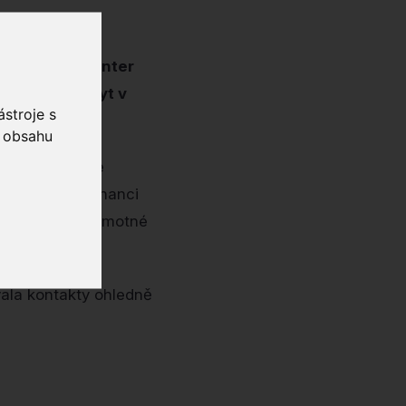
ry Českých center
ezidenční pobyt v
stroje s
o obsahu
ptské umělecké
šla se zaměstnanci
po propagaci samotné
ala kontakty ohledně