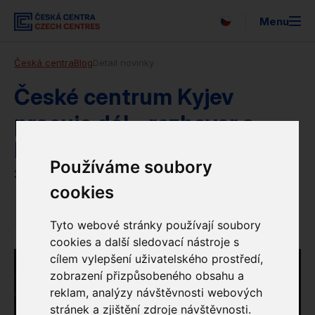
Menu
Česká centra
Blog
Detail novinky
Vyhledávání
O nás
České centrum Kyjev
pracuje dál - rozhovor s
Expo 2025
Hannou Turlo
Pro média
Používáme soubory
2. 5. 2022
cookies
Strategie
Novinky
Tyto webové stránky používají soubory
Newsletter
cookies a další sledovací nástroje s
cílem vylepšení uživatelského prostředí,
Partneři
zobrazení přizpůsobeného obsahu a
reklam, analýzy návštěvnosti webových
EUNIC
stránek a zjištění zdroje návštěvnosti.