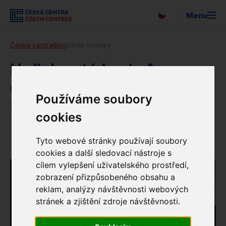
Menu
English
Česká centra
Blog
Detail novinky
Vyhledávání
O nás
Hrdinkou týdne je Anny
Ondráková
Expo 2025
Používáme soubory
26. 2. 2021
Pro média
cookies
Novinky
Strategie
Tyto webové stránky používají soubory
cookies a další sledovací nástroje s
Newsletter
cílem vylepšení uživatelského prostředí,
zobrazení přizpůsobeného obsahu a
Partneři
reklam, analýzy návštěvnosti webových
stránek a zjištění zdroje návštěvnosti.
EUNIC