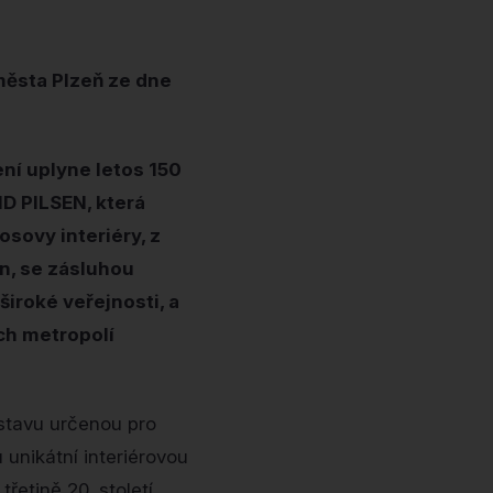
města Plzeň ze dne
ní uplyne letos 150
ND PILSEN, která
osovy interiéry, z
n, se zásluhou
iroké veřejnosti, a
ých metropolí
stavu určenou pro
 unikátní interiérovou
řetině 20. století,