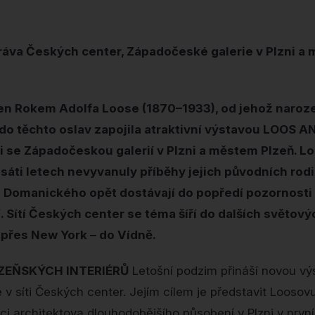
ráva Českých center, Západočeské galerie v Plzni a 
en Rokem Adolfa Loose (1870–1933), od jehož naroze
 do těchto oslav zapojila atraktivní výstavou LOOS A
i se Západočeskou galerií v Plzni a městem Plzeň. Lo
áti letech nevyvanuly příběhy jejich původních rodi
 Domanického opět dostávají do popředí pozornosti š
í. Sítí Českých center se téma šíří do dalších světov
 přes New York – do Vídně.
ZEŇSKÝCH INTERIÉRŮ
Letošní podzim přináší novou vý
v síti Českých center. Jejím cílem je představit Loosovu
ci architektova dlouhodobějšího působení v Plzni v první t