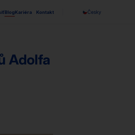
Česky
íť
Blog
Kariéra
Kontakt
ů Adolfa