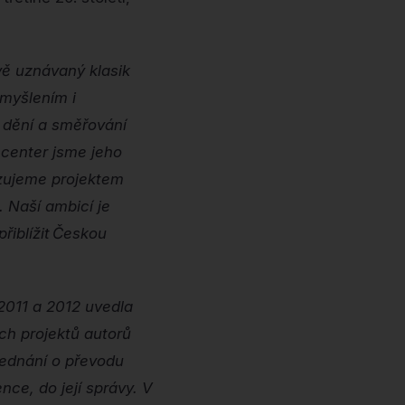
vě uznávaný klasik
myšlením i
í dění a směřování
 center jsme jeho
vazujeme projektem
 Naší ambicí je
řiblížit Českou
2011 a 2012 uvedla
ch projektů autorů
jednání o převodu
nce, do její správy. V