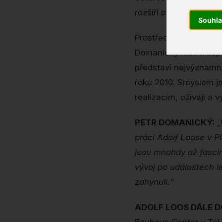
rozšíří po světových m
Souhl
Prostřednictvím histor
Domanický hlavní aspe
představí nejvýznamně
roku 2010. Smyslem je 
realizacím, ožívají a v
PETR DOMANICKÝ:
„
práci Adolf Loose v Pl
jsou mnohdy až fascin
vývoj po událostech l
zahynuli.“
ADOLF LOOS DÁLE D