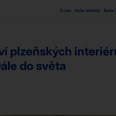
O nás
Naše aktivity
Naše s
í plzeňských interiér
ále do světa