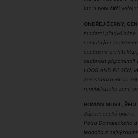
která není širší veřejn
ONDŘEJ ČERNÝ, GEN
moderní předválečné 
samotnými realizacemi
současné architektury
osobnost připomínali 
LOOS AND PILSEN, kter
zprostředkovat do zah
republiku jako zemi se
ROMAN MUSIL, ŘEDI
Západočeská galerie v
Petra Domanického a P
jednoho z nejvýznamně