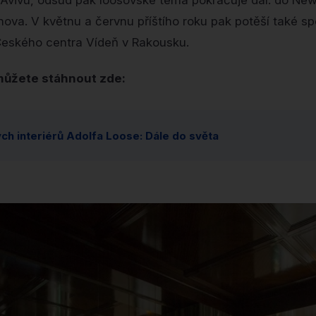
Avivu, odsud pak loosovské téma pokračuje dál: do New 
hova. V květnu a červnu příštího roku pak potěší také sp
Českého centra Vídeň v Rakousku.
můžete stáhnout zde:
ch interiérů Adolfa Loose: Dále do světa