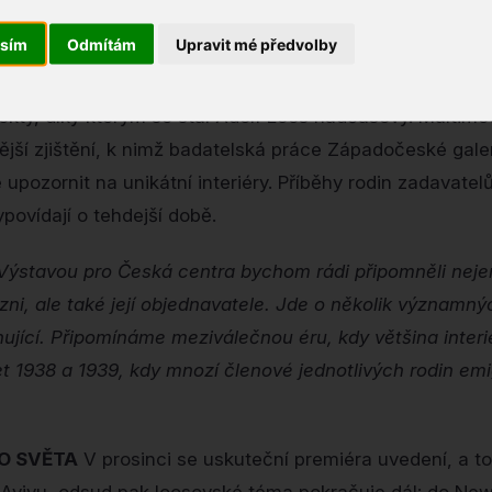
etropolích.“
asím
Odmítám
Upravit mé předvolby
ických fotografií a textů na velkoformátových panelech p
kty, díky kterým se stal Adolf Loos nadčasový. Multimed
jší zjištění, k nimž badatelská práce Západočeské galer
upozornit na unikátní interiéry. Příběhy rodin zadavatelů
ypovídají o tehdejší době.
Výstavou pro Česká centra bychom rádi připomněli neje
zni, ale také její objednavatele. Jde o několik významný
ující. Připomínáme meziválečnou éru, kdy většina interié
et 1938 a 1939, kdy mnozí členové jednotlivých rodin emi
O SVĚTA
V prosinci se uskuteční premiéra uvedení, a to 1