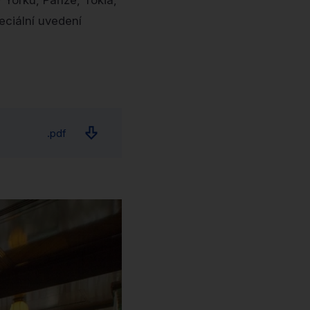
Yorku, Paříže, Tokia,
eciální uvedení
.pdf