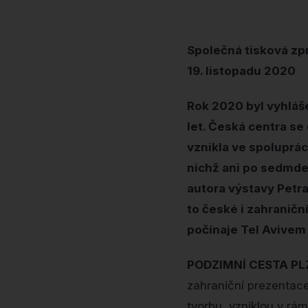
Společná tisková zp
19. listopadu 2020
Rok 2020 byl vyhláš
let. Česká centra se
vznikla ve spoluprác
nichž ani po sedmdes
autora výstavy Petra
to české i zahraničn
počínaje Tel Avivem
PODZIMNÍ CESTA PL
zahraniční prezentace 
tvorbu, vzniklou v rám