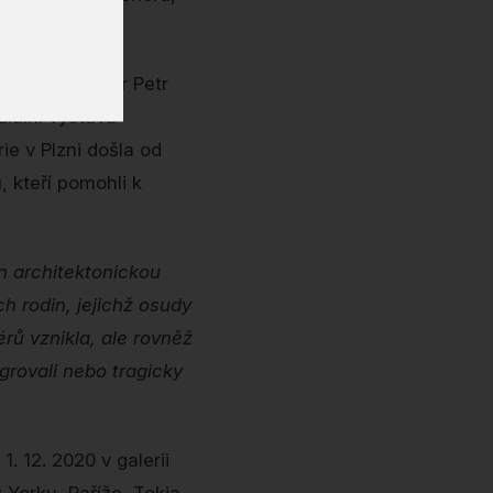
řibližuje autor Petr
iální výstava
ie v Plzni došla od
, kteří pomohli k
n architektonickou
ch rodin, jejichž osudy
rů vznikla, ale rovněž
grovali nebo tragicky
. 12. 2020 v galerii