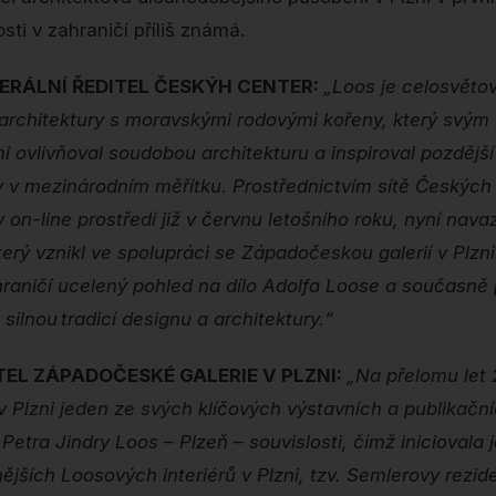
osti v zahraničí příliš známá.
ERÁLNÍ ŘEDITEL ČESKÝH CENTER:
„Loos je celosvěto
architektury s moravskými rodovými kořeny, který svým 
 ovlivňoval soudobou architekturu a inspiroval pozdějš
 v mezinárodním měřítku. Prostřednictvím sítě Českých
v on-line prostředí již v červnu letošního roku, nyní na
ý vznikl ve spolupráci se Západočeskou galerií v Plzni.
raničí ucelený pohled na dílo Adolfa Loose a současně p
 silnou tradicí designu a architektury.“
TEL ZÁPADOČESKÉ GALERIE V PLZNI:
„Na přelomu let 
 Plzni jeden ze svých klíčových výstavních a publikační
etra Jindry Loos – Plzeň – souvislosti, čímž iniciovala 
jších Loosových interiérů v Plzni, tzv. Semlerovy rezide